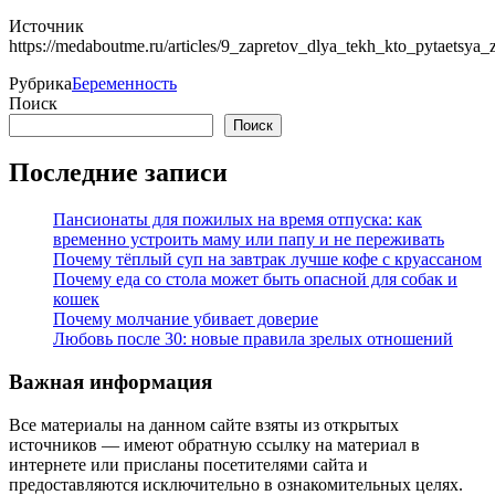
Источник
https://medaboutme.ru/articles/9_zapretov_dlya_tekh_kto_pytaetsya_
Рубрика
Беременность
Поиск
Поиск
Последние записи
Пансионаты для пожилых на время отпуска: как
временно устроить маму или папу и не переживать
Почему тёплый суп на завтрак лучше кофе с круассаном
Почему еда со стола может быть опасной для собак и
кошек
Почему молчание убивает доверие
Любовь после 30: новые правила зрелых отношений
Важная информация
Все материалы на данном сайте взяты из открытых
источников — имеют обратную ссылку на материал в
интернете или присланы посетителями сайта и
предоставляются исключительно в ознакомительных целях.