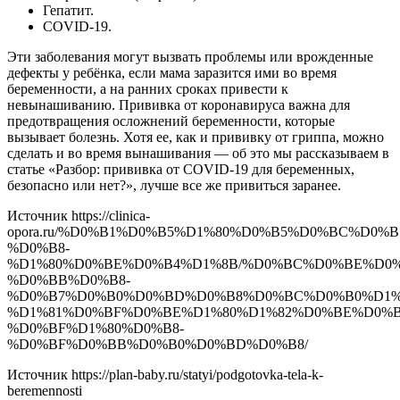
Гепатит.
COVID-19.
Эти заболевания могут вызвать проблемы или врожденные
дефекты у ребёнка, если мама заразится ими во время
беременности, а на ранних сроках привести к
невынашиванию. Прививка от коронавируса важна для
предотвращения осложнений беременности, которые
вызывает болезнь. Хотя ее, как и прививку от гриппа, можно
сделать и во время вынашивания — об это мы рассказываем в
статье «Разбор: прививка от COVID-19 для беременных,
безопасно или нет?», лучше все же привиться заранее.
Источник
https://clinica-
opora.ru/%D0%B1%D0%B5%D1%80%D0%B5%D0%BC%D0
%D0%B8-
%D1%80%D0%BE%D0%B4%D1%8B/%D0%BC%D0%BE%D0
%D0%BB%D0%B8-
%D0%B7%D0%B0%D0%BD%D0%B8%D0%BC%D0%B0%D1%8
%D1%81%D0%BF%D0%BE%D1%80%D1%82%D0%BE%D0%B
%D0%BF%D1%80%D0%B8-
%D0%BF%D0%BB%D0%B0%D0%BD%D0%B8/
Источник
https://plan-baby.ru/statyi/podgotovka-tela-k-
beremennosti