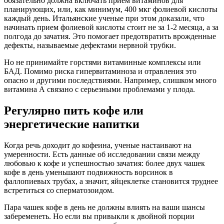
обязательно должна включать прием витаминов для
планирующих, или, как минимум, 400 мкг фолиевой кислоты
каждый день. Итальянские ученые при этом доказали, что
начинать прием фолиевой кислоты стоит не за 1-2 месяца, а за
полгода до зачатия. Это помогает предотвратить врожденные
дефекты, называемые дефектами нервной трубки.
Но не принимайте горстями витаминные комплексы или
БАД. Помимо риска гипервитаминоза и отравления это
опасно и другими последствиями. Например, слишком много
витамина А связано с серьезными проблемами у плода.
Регулярно пить кофе или
энергетические напитки
Когда речь доходит до кофеина, ученые настаивают на
умеренности. Есть данные об исследовании связи между
любовью к кофе и успешностью зачатия: более двух чашек
кофе в день уменьшают подвижность ворсинок в
фаллопиевых трубах, а значит, яйцеклетке становится труднее
встретиться со сперматозоидом.
Пара чашек кофе в день не должны влиять на ваши шансы
забеременеть. Но если вы привыкли к двойной порции