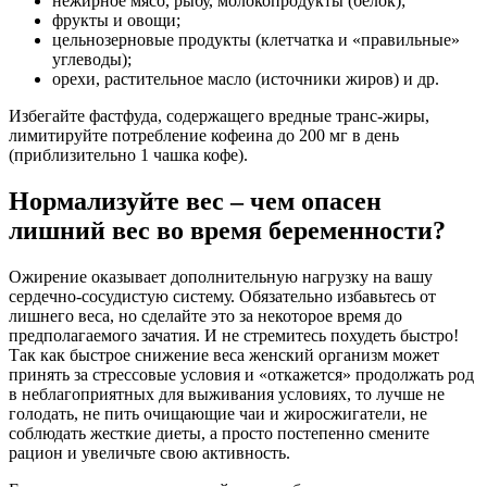
нежирное мясо, рыбу, молокопродукты (белок);
фрукты и овощи;
цельнозерновые продукты (клетчатка и «правильные»
углеводы);
орехи, растительное масло (источники жиров) и др.
Избегайте фастфуда, содержащего вредные транс-жиры,
лимитируйте потребление кофеина до 200 мг в день
(приблизительно 1 чашка кофе).
Нормализуйте вес – чем опасен
лишний вес во время беременности?
Ожирение оказывает дополнительную нагрузку на вашу
сердечно-сосудистую систему. Обязательно избавьтесь от
лишнего веса, но сделайте это за некоторое время до
предполагаемого зачатия. И не стремитесь похудеть быстро!
Так как быстрое снижение веса женский организм может
принять за стрессовые условия и «откажется» продолжать род
в неблагоприятных для выживания условиях, то лучше не
голодать, не пить очищающие чаи и жиросжигатели, не
соблюдать жесткие диеты, а просто постепенно смените
рацион и увеличьте свою активность.