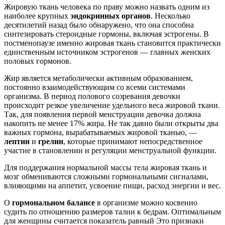
Жировую ткань человека по праву можно назвать одним из
наиболее крупных
эндокринных органов
. Несколько
десятилетий назад было обнаружено, что она способна
синтезировать стероидные гормоны, включая эстрогены. В
постменопаузе именно жировая ткань становится практически
единственным источником эстрогенов — главных женских
половых гормонов.
Жир является метаболически активным образованием,
постоянно взаимодействующим со всеми системами
организма. В период полового созревания девочки
происходит резкое увеличение удельного веса жировой ткани.
Так, для появления первой менструации девочка должна
накопить не менее 17% жира. Не так давно были открыты два
важных гормона, вырабатываемых жировой тканью, —
лептин
и
грелин
, которые принимают непосредственное
участие в становлении и регуляции менструальной функции.
Для поддержания нормальной массы тела жировая ткань и
мозг обмениваются сложными гормональными сигналами,
влияющими на аппетит, усвоение пищи, расход энергии и вес.
О
гормональном балансе
в организме можно косвенно
судить по отношению размеров талии к бедрам. Оптимальным
для женщины считается показатель равный Это признаки