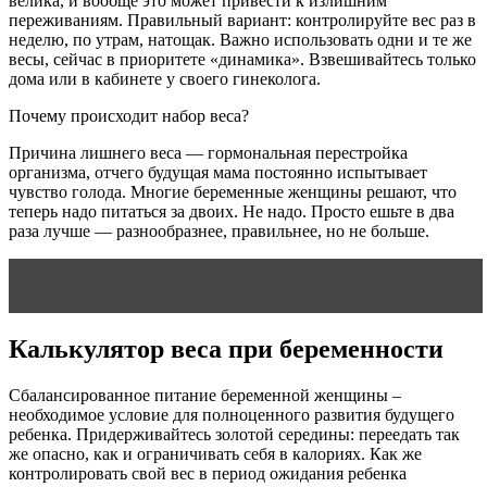
велика, и вообще это может привести к излишним
переживаниям. Правильный вариант: контролируйте вес раз в
неделю, по утрам, натощак. Важно использовать одни и те же
весы, сейчас в приоритете «динамика». Взвешивайтесь только
дома или в кабинете у своего гинеколога.
Почему происходит набор веса?
Причина лишнего веса — гормональная перестройка
организма, отчего будущая мама постоянно испытывает
чувство голода. Многие беременные женщины решают, что
теперь надо питаться за двоих. Не надо. Просто ешьте в два
раза лучше — разнообразнее, правильнее, но не больше.
Читать статью
Ложные позывы к мочеиспусканию
Калькулятор веса при беременности
Сбалансированное питание беременной женщины –
необходимое условие для полноценного развития будущего
ребенка. Придерживайтесь золотой середины: переедать так
же опасно, как и ограничивать себя в калориях. Как же
контролировать свой вес в период ожидания ребенка