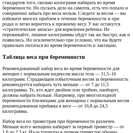
стандартов того, сколько килограмм набирать во время
беременности. Но пускать дело на самотек, есть что попало и
совершенно забыть про весы нельзя. Следите за весом — вы
избежите многих проблем в течение беременности и при
родах и легко вернетесь к прежнему весу. У вас останутся
«стратегические запасы» для кормления ребенка. Не
переживайте, лишние килограммы уйдут так же быстро, как и
появились. Но исключительно при условии, что вы будете
правильно питаться во время беременности и лактации.
Таблица веса при беременности
Рекомендованный набор веса во время беременности для
женщин с нормальным индексом массы тела — 11,5–16
килограмм. Страдающим избыточным весом за беременность
рекомендуется набирать чуть меньше — от 7 до 11,5
килограмма. Те, кто ждет двойню или тройню, наоборот,
должны набрать больше. Например, при многоплодной
беременности близнецами для женщины с нормальным весом
рекомендованная прибавка в весе — от 16,8 до 24,5
килограмма.
Набор веса по триместрам при беременности различен.
Меньше всего женщина набирает за первый триместр — от
1,6 до 2,3 кг. Из-за тошноты в первом триместре обычно