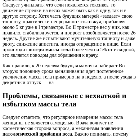
Следует учитывать, что если появляется токсикоз, то
движение стрелки на весах может быть как в одну, так и в
другую сторону. Хотя часть будущих матерей «заедает» свою
тошноту, практически непрерывно что-то жуя, прибавляя
около 5 кг уже в I триместре. Во II триместре вес у них, как
правило, стабилизируется, и прирост возобновляется после 26
недель. Другие же испытывают мучительную тошноту и даже
рвоту, снижение аппетита, иногда отвращение к пище. Если
происходит
потеря массы тела
более чем на 5% от исходной,
это является поводом для обращения к врачу.
Как правило, к 20 неделям будущая мамочка набирает Во
вторую половину срока вынашивания идет постепенное
увеличение массы тела примерно на в неделю, а после ухода в
декретный отпуск — на
Проблемы, связанные с нехваткой и
избытком массы тела
Следует отметить, что регулярное измерение массы тела
женщины не является самоцелью. Врача волнует не
косметическая сторона вопроса, а механизмы появления
патологической прибавки веса
. Важно понимать, почему