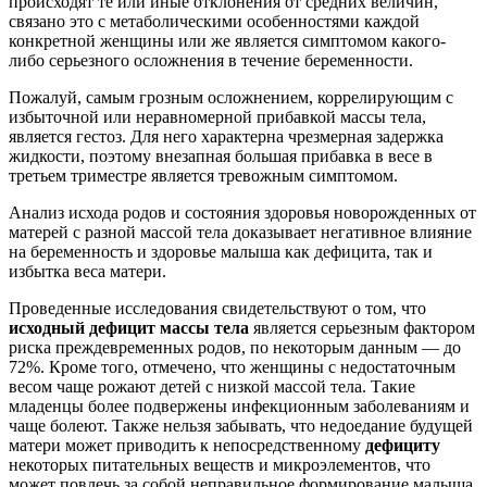
происходят те или иные отклонения от средних величин,
связано это с метаболическими особенностями каждой
конкретной женщины или же является симптомом какого-
либо серьезного осложнения в течение беременности.
Пожалуй, самым грозным осложнением, коррелирующим с
избыточной или неравномерной прибавкой массы тела,
является гестоз. Для него характерна чрезмерная задержка
жидкости, поэтому внезапная большая прибавка в весе в
третьем триместре является тревожным симптомом.
Анализ исхода родов и состояния здоровья новорожденных от
матерей с разной массой тела доказывает негативное влияние
на беременность и здоровье малыша как дефицита, так и
избытка веса матери.
Проведенные исследования свидетельствуют о том, что
исходный дефицит массы тела
является серьезным фактором
риска преждевременных родов, по некоторым данным — до
72%. Кроме того, отмечено, что женщины с недостаточным
весом чаще рожают детей с низкой массой тела. Такие
младенцы более подвержены инфекционным заболеваниям и
чаще болеют. Также нельзя забывать, что недоедание будущей
матери может приводить к непосредственному
дефициту
некоторых питательных веществ и микроэлементов, что
может повлечь за собой неправильное формирование малыша.