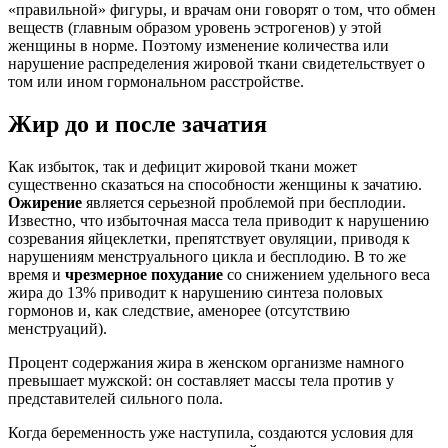
«правильной» фигуры, и врачам они говорят о том, что обмен
веществ (главным образом уровень эстрогенов) у этой
женщины в норме. Поэтому изменение количества или
нарушение распределения жировой ткани свидетельствует о
том или ином гормональном расстройстве.
Жир до и после зачатия
Как избыток, так и дефицит жировой ткани может
существенно сказаться на способности женщины к зачатию.
Ожирение
является серьезной проблемой при бесплодии.
Известно, что избыточная масса тела приводит к нарушению
созревания яйцеклетки, препятствует овуляции, приводя к
нарушениям менструального цикла и бесплодию. В то же
время и
чрезмерное похудание
со снижением удельного веса
жира до 13% приводит к нарушению синтеза половых
гормонов и, как следствие, аменорее (отсутствию
менструаций).
Процент содержания жира в женском организме намного
превышает мужской: он составляет массы тела против у
представителей сильного пола.
Когда беременность уже наступила, создаются условия для