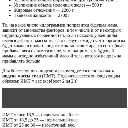
Увеличение объема молочных желез — 500 г
Жировые отложения — 2200 г
Тканевая жидкость — 2700 г
То, на какое число килограммов поправится будущая мама,
зависит от множества факторов, в том числе и от некоторых
индивидуальных особенностей. Если исходно у женщины
имелся дефицит массы тела, то следует ожидать, что организм
будет компенсировать недостаток запасов жира, то есть общая
прибавка веса окажется выше, чем, например, у будущей
мамы с исходно избыточной массой тела, которая не должна
прибавлять больше
Для более точного подсчета рекомендуется использовать
индекс массы тела
(ИМТ). Подсчитывается он следующим
образом: ИМТ = вес (кг)/[рост 2 (м 2 )]
Читать статью
Беременность и эндометриоз:
особенности вынашивания ребенка
ИМТ менее 18,5 — недостаточный вес.
ИМТ от 18,5 до 25 — нормальный вес.
ИМТ от 25 до 30 — избыточный вес.