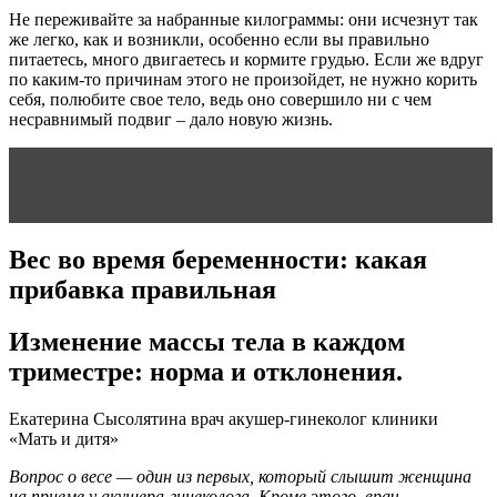
Не переживайте за набранные килограммы: они исчезнут так
же легко, как и возникли, особенно если вы правильно
питаетесь, много двигаетесь и кормите грудью. Если же вдруг
по каким-то причинам этого не произойдет, не нужно корить
себя, полюбите свое тело, ведь оно совершило ни с чем
несравнимый подвиг – дало новую жизнь.
Читать статью
Как бросить курить во время
беременности: лайфхаки и синдром отмены
Вес во время беременности: какая
прибавка правильная
Изменение массы тела в каждом
триместре: норма и отклонения.
Екатерина Сысолятина врач акушер-гинеколог клиники
«Мать и дитя»
Вопрос о весе — один из первых, который слышит женщина
на приеме у акушера-гинеколога. Кроме этого, врач