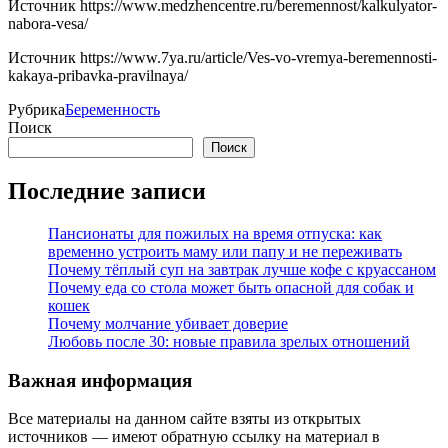
Источник
https://www.medzhencentre.ru/beremennost/kalkulyator-
nabora-vesa/
Источник
https://www.7ya.ru/article/Ves-vo-vremya-beremennosti-
kakaya-pribavka-pravilnaya/
Рубрика
Беременность
Поиск
Поиск
Последние записи
Пансионаты для пожилых на время отпуска: как
временно устроить маму или папу и не переживать
Почему тёплый суп на завтрак лучше кофе с круассаном
Почему еда со стола может быть опасной для собак и
кошек
Почему молчание убивает доверие
Любовь после 30: новые правила зрелых отношений
Важная информация
Все материалы на данном сайте взяты из открытых
источников — имеют обратную ссылку на материал в