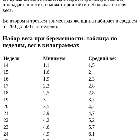
пропадает аппетит, и может произойти небольшая потеря
веса.
Во втором и третьем триместрах женщина набирает в среднем
от 200 до 500 г за неделю.
Набор веса при беременности: таблица по
неделям, вес в килограммах
Неделя
Минимум
Средний вес
14
1,1
1,5
15
1,6
2
16
1,9
2,3
17
2,2
2,8
18
2,5
2,8
19
3
3,7
20
3,5
4,2
21
3,9
4,7
22
4,2
5,2
23
4,6
5,7
24
4,9
6,1