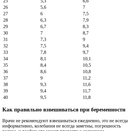
25
5,3
6,6
26
5,6
7
27
6
7,5
28
6,3
7,9
29
6,7
8,3
30
7
8,7
31
7,3
9
32
7,5
9,4
33
7,8
9,7
34
8,1
10,1
35
8,4
10,5
36
8,6
10,8
37
9
11,2
38
9,3
11,6
39
9,4
11,7
40
9,5
11,8
Как правильно взвешиваться при беременности
Врачи не рекомендуют взвешиваться ежедневно, это не всегда
информативно, колебания не всегда заметны, погрешность