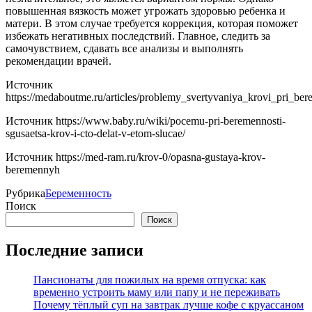
повышенная вязкость может угрожать здоровью ребенка и
матери. В этом случае требуется коррекция, которая поможет
избежать негативных последствий. Главное, следить за
самочувствием, сдавать все анализы и выполнять
рекомендации врачей.
Источник
https://medaboutme.ru/articles/problemy_svertyvaniya_krovi_pri_be
Источник
https://www.baby.ru/wiki/pocemu-pri-beremennosti-
sgusaetsa-krov-i-cto-delat-v-etom-slucae/
Источник
https://med-ram.ru/krov-0/opasna-gustaya-krov-
beremennyh
Рубрика
Беременность
Поиск
Поиск
Последние записи
Пансионаты для пожилых на время отпуска: как
временно устроить маму или папу и не переживать
Почему тёплый суп на завтрак лучше кофе с круассаном