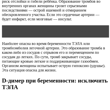
риск отслойки и гибели ребёнка. Образование тромбов во
внутренних органах женщины грозит серьезными
последствиями — острой ишемией и отмиранием
обескровленного участка. Если это сердечные артерии —
будет инфаркт, если мозговые — инсульт.
Читать статью
Лечение трихомониаза у беременных
Наиболее опасна во время беременности ТЭЛА или
тромбоэмболия легочной артерии. Это образование тромба в
каком-либо из сосудов с отрывом его и перемещением по
сосудам до легких. По сути, тромб закрывает сосуды,
питающие кровью легкие и поддерживающие газообмен.
Организм женщины испытывает острую гипоксию (удушье).
Эта ситуация опасна для жизни.
D-димер при беременности: исключить
ТЭЛА