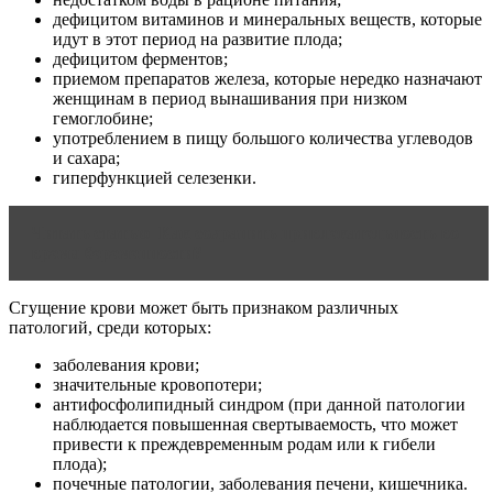
дефицитом витаминов и минеральных веществ, которые
идут в этот период на развитие плода;
дефицитом ферментов;
приемом препаратов железа, которые нередко назначают
женщинам в период вынашивания при низком
гемоглобине;
употреблением в пищу большого количества углеводов
и сахара;
гиперфункцией селезенки.
Читать статью
Как сохранить привлекательность во
время беременности?
Сгущение крови может быть признаком различных
патологий, среди которых:
заболевания крови;
значительные кровопотери;
антифосфолипидный синдром (при данной патологии
наблюдается повышенная свертываемость, что может
привести к преждевременным родам или к гибели
плода);
почечные патологии, заболевания печени, кишечника.