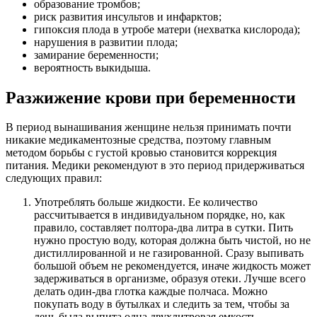
образование тромбов;
риск развития инсультов и инфарктов;
гипоксия плода в утробе матери (нехватка кислорода);
нарушения в развитии плода;
замирание беременности;
вероятность выкидыша.
Разжижение крови при беременности
В период вынашивания женщине нельзя принимать почти
никакие медикаментозные средства, поэтому главным
методом борьбы с густой кровью становится коррекция
питания. Медики рекомендуют в это период придерживаться
следующих правил:
Употреблять больше жидкости. Ее количество
рассчитывается в индивидуальном порядке, но, как
правило, составляет полтора-два литра в сутки. Пить
нужно простую воду, которая должна быть чистой, но не
дистиллированной и не газированной. Сразу выпивать
большой объем не рекомендуется, иначе жидкость может
задерживаться в организме, образуя отеки. Лучше всего
делать один-два глотка каждые полчаса. Можно
покупать воду в бутылках и следить за тем, чтобы за
день была выпита одна двухлитровая емкость.