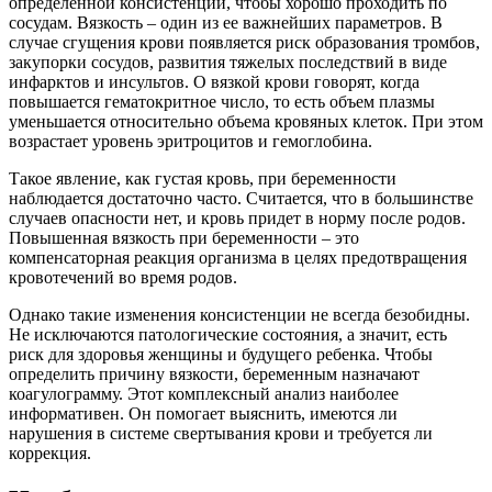
определенной консистенции, чтобы хорошо проходить по
сосудам. Вязкость – один из ее важнейших параметров. В
случае сгущения крови появляется риск образования тромбов,
закупорки сосудов, развития тяжелых последствий в виде
инфарктов и инсультов. О вязкой крови говорят, когда
повышается гематокритное число, то есть объем плазмы
уменьшается относительно объема кровяных клеток. При этом
возрастает уровень эритроцитов и гемоглобина.
Такое явление, как густая кровь, при беременности
наблюдается достаточно часто. Считается, что в большинстве
случаев опасности нет, и кровь придет в норму после родов.
Повышенная вязкость при беременности – это
компенсаторная реакция организма в целях предотвращения
кровотечений во время родов.
Однако такие изменения консистенции не всегда безобидны.
Не исключаются патологические состояния, а значит, есть
риск для здоровья женщины и будущего ребенка. Чтобы
определить причину вязкости, беременным назначают
коагулограмму. Этот комплексный анализ наиболее
информативен. Он помогает выяснить, имеются ли
нарушения в системе свертывания крови и требуется ли
коррекция.