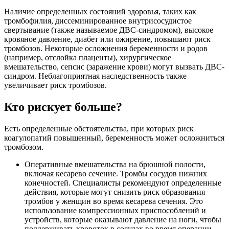
Наличие определенных состояний здоровья, таких как
тромбофилия, диссеминированное внутрисосудистое
свертывание (также называемое ДВС-синдромом), высокое
кровяное давление, диабет или ожирение, повышают риск
тромбозов. Некоторые осложнения беременности и родов
(например, отслойка плаценты), хирургическое
вмешательство, сепсис (заражение крови) могут вызвать ДВС-
синдром. Неблагоприятная наследственность также
увеличивает риск тромбозов.
Кто рискует больше?
Есть определенные обстоятельства, при которых риск
коагулопатий повышенный, беременность может осложниться
тромбозом.
Оперативные вмешательства на брюшной полости,
включая кесарево сечение. Тромбы сосудов нижних
конечностей. Специалисты рекомендуют определенные
действия, которые могут снизить риск образования
тромбов у женщин во время кесарева сечения. Это
использование компрессионных приспособлений и
устройств, которые оказывают давление на ноги, чтобы
поддерживать кровоток в сосудах во время операции.