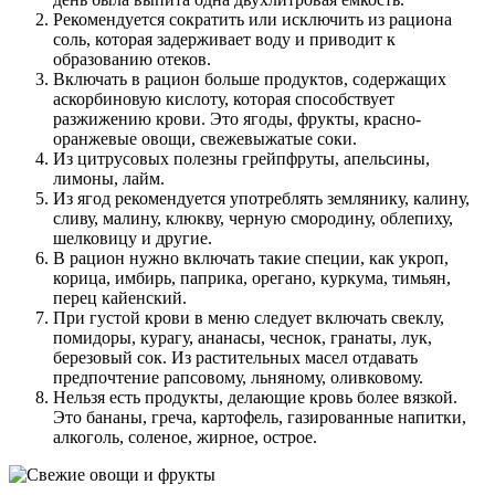
Рекомендуется сократить или исключить из рациона
соль, которая задерживает воду и приводит к
образованию отеков.
Включать в рацион больше продуктов, содержащих
аскорбиновую кислоту, которая способствует
разжижению крови. Это ягоды, фрукты, красно-
оранжевые овощи, свежевыжатые соки.
Из цитрусовых полезны грейпфруты, апельсины,
лимоны, лайм.
Из ягод рекомендуется употреблять землянику, калину,
сливу, малину, клюкву, черную смородину, облепиху,
шелковицу и другие.
В рацион нужно включать такие специи, как укроп,
корица, имбирь, паприка, орегано, куркума, тимьян,
перец кайенский.
При густой крови в меню следует включать свеклу,
помидоры, курагу, ананасы, чеснок, гранаты, лук,
березовый сок. Из растительных масел отдавать
предпочтение рапсовому, льняному, оливковому.
Нельзя есть продукты, делающие кровь более вязкой.
Это бананы, греча, картофель, газированные напитки,
алкоголь, соленое, жирное, острое.