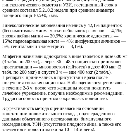
гинекологического осмотра и УЗИ, гестационный срок в
среднем составил 5,2±0,2 недели при среднем диаметре
плодного яйца 10,5+0,5 мм.
Гинекологические заболевания имелись у 42,1% пациенток
(бессимптомная миома матки небольших размеров — 4,1%;
эрозия шейки матки — 20,9%; хронические аднекситы —
15%; параовариальная киста — 4%; дисфункции яичников —
5%; генитальный эндометриоз — 3,1%).
Мифегин назначали однократно в виде таблеток в дозе 600 мг
(3 табл. по 200 мг), а через 36—48 ч пациентки принимали
простагландин — мизопростол (сайтотек) в дозе 400 мкг (2
табл. по 200 мкг) и спустя 3 ч — еще 400 мкг (2 табл.).
Препараты принимались в присутствии врача после
получения согласия пациентки. Наблюдение осуществлялось
в течение 2-3 ч, после чего женщины могли покинуть
лечебное учреждение, получив необходимые рекомендации.
Трудоспособность при этом сохранялась полностью.
Эффективность метода оценивалась на основании
констатации положительного исхода, подтвержденного
данными объективного исследования, бимануального
исследования, УЗИ (отсутствие плодного яйца, а также его
элементов в полости матки на 10—14-й день).