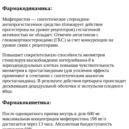
Фармакодинамика:
Мифепристон — синтетическое стероидное
антипрогестагенное средство (блокирует действие
прогестерона на уровне рецепторов) гестагенной
активностью не обладает. Отмечен антагонизм с
глюкокортикостероидами (ГКС) за счет конкуренции на
уровне связи с рецепторами.
Повышает сократительную способность миометрия
стимулируя высвобождение интерлейкина-8 в
хориодецидуальных клетках повышая чувствительность
миометрия к простагландинам (для усиления эффекта
применяют в сочетании с синтетическим аналогом
простагландина). В результате действия препарата происходит
десквамация децидуальной оболочки и экспульсия плодного
яйца.
Фармакокинетика:
После однократного приема внутрь в дозе 600 мг
максимальная концентрация мифепристона 198 мг/л
достигается через 13 часа. Абсолютная биодоступность