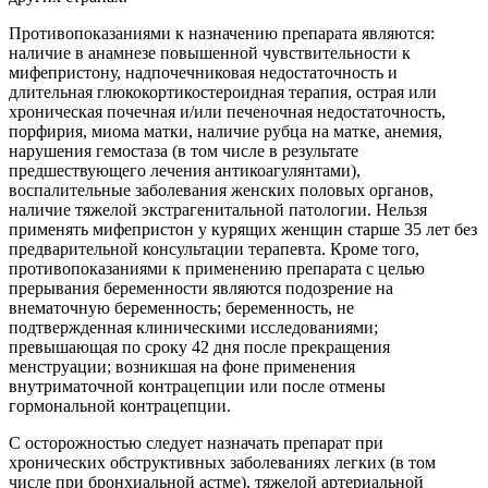
Противопоказаниями к назначению препарата являются:
наличие в анамнезе повышенной чувствительности к
мифепристону, надпочечниковая недостаточность и
длительная глюкокортикостероидная терапия, острая или
хроническая почечная и/или печеночная недостаточность,
порфирия, миома матки, наличие рубца на матке, анемия,
нарушения гемостаза (в том числе в результате
предшествующего лечения антикоагулянтами),
воспалительные заболевания женских половых органов,
наличие тяжелой экстрагенитальной патологии. Нельзя
применять мифепристон у курящих женщин старше 35 лет без
предварительной консультации терапевта. Кроме того,
противопоказаниями к применению препарата с целью
прерывания беременности являются подозрение на
внематочную беременность; беременность, не
подтвержденная клиническими исследованиями;
превышающая по сроку 42 дня после прекращения
менструации; возникшая на фоне применения
внутриматочной контрацепции или после отмены
гормональной контрацепции.
С осторожностью следует назначать препарат при
хронических обструктивных заболеваниях легких (в том
числе при бронхиальной астме), тяжелой артериальной