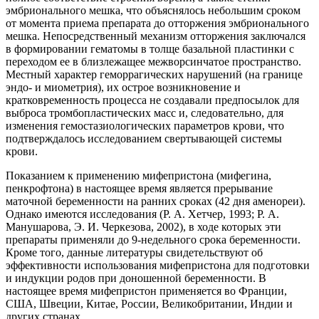
эмбрионального мешка, что объяснялось небольшим сроком
от момента приема препарата до отторжения эмбрионального
мешка. Непосредственный механизм отторжения заключался
в формировании гематомы в толще базальной пластинки с
переходом ее в близлежащее межворсинчатое пространство.
Местный характер геморрагических нарушений (на границе
эндо- и миометрия), их острое возникновение и
кратковременность процесса не создавали предпосылок для
выброса тромбопластических масс и, следовательно, для
изменения гемостазиологических параметров крови, что
подтверждалось исследованием свертывающей системы
крови.
Показанием к применению мифепристона (мифегина,
пенкрофтона) в настоящее время является прерывание
маточной беременности на ранних сроках (42 дня аменореи).
Однако имеются исследования (Р. А. Хетчер, 1993; Р. А.
Манушарова, Э. И. Черкезова, 2002), в ходе которых эти
препараты применяли до 9-недельного срока беременности.
Кроме того, данные литературы свидетельствуют об
эффективности использования мифепристона для подготовки
и индукции родов при доношенной беременности. В
настоящее время мифепристон применяется во Франции,
США, Швеции, Китае, России, Великобритании, Индии и
других странах.