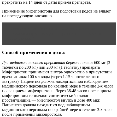
прекратить на 14 дней от даты приема препарата.
Применение мифепристона для подготовки родов не влияет
на последующую лактацию.
Читать статью
Как снизить уровень мужских
гормонов андрогенов у женщин при подготовке к
беременности?
Способ применения и дозы:
Для медикаментозного прерывания беременности:
600 мг (3
таблетки по 200 мг) или 200 мг (1 таблетку) препарата
Мифепристон принимают внутрь однократно в присутствии
врача запивая 100 мл воды (через 1-15 ч после легкого
завтрака). Пациентка должна находиться под наблюдением
медицинского персонала по крайней мере в течение 2-х часов
после приема мифепристона. Через 36-48 часов после приема
мифепристона назначают синтетический аналог
простагландина — мизопростол внутрь в дозе 400 мкг.
Пациентка должна находиться под наблюдением
медицинского персонала по крайней мере в течение 3-х часов
после применения мизопростола.