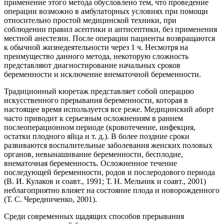
применение этого метода обусловлено тем, что проведение
операции возможно в амбулаторных условиях при помощи
относительно простой медицинской техники, при
соблюдении правил асептики и антисептики, без применения
местной анестезии. После операции пациенты возвращаются
к обычной жизнедеятельности через 1 ч. Несмотря на
преимущество данного метода, некоторую сложность
представляют диагностирование начальных сроков
беременности и исключение внематочной беременности.
Традиционный кюретаж представляет собой операцию
искусственного прерывания беременности, которая в
настоящее время используется все реже. Медицинский аборт
часто приводит к серьезным осложнениям в раннем
послеоперационном периоде (кровотечение, инфекция,
остатки плодного яйца и т. д.). В более поздние сроки
развиваются воспалительные заболевания женских половых
органов, невынашивание беременности, бесплодие,
внематочная беременность. Осложненное течение
последующей беременности, родов и послеродового периода
(В. И. Кулаков и соавт., 1991; Т. Н. Мельник и соавт., 2001)
неблагоприятно влияет на состояние плода и новорожденного
(Т. С. Чередниченко, 2001).
Среди современных щадящих способов прерывания