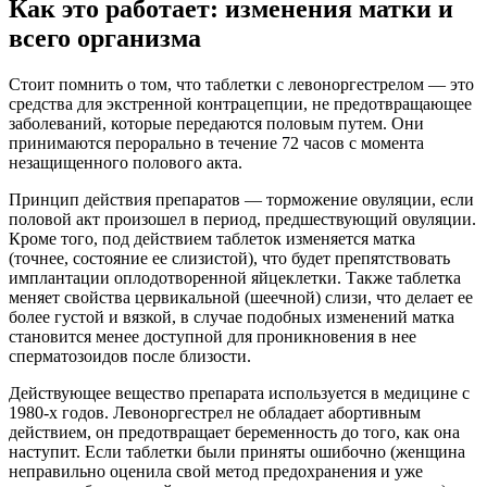
Как это работает: изменения матки и
всего организма
Стоит помнить о том, что таблетки с левоноргестрелом — это
средства для экстренной контрацепции, не предотвращающее
заболеваний, которые передаются половым путем. Они
принимаются перорально в течение 72 часов с момента
незащищенного полового акта.
Принцип действия препаратов — торможение овуляции, если
половой акт произошел в период, предшествующий овуляции.
Кроме того, под действием таблеток изменяется матка
(точнее, состояние ее слизистой), что будет препятствовать
имплантации оплодотворенной яйцеклетки. Также таблетка
меняет свойства цервикальной (шеечной) слизи, что делает ее
более густой и вязкой, в случае подобных изменений матка
становится менее доступной для проникновения в нее
сперматозоидов после близости.
Действующее вещество препарата используется в медицине с
1980-х годов. Левоноргестрел не обладает абортивным
действием, он предотвращает беременность до того, как она
наступит. Если таблетки были приняты ошибочно (женщина
неправильно оценила свой метод предохранения и уже