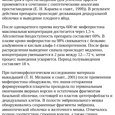
применяется в сочетании с синтетическими аналогами
простагландинов (Е. Н. Караева и соавт., 1999)). В результате
действия препарата происходят десквамация децидуальной
оболочки и выведение плодного яйца.
После однократного приема внутрь 600 мг мифепристона
максимальная концентрация достигается через 1,5 ч.
Абсолютная биодоступность препарата составляет 69%. В
плазме крови мифепристон на 98% связывается с белками:
альбумином и кислым альфа-1-гликопротеином. После фазы
распределения выведение сначала происходит медленно,
концентрация уменьшается в 2 раза между 12—72 ч, затем
процесс выведения ускоряется. Период полувыведения
составляет 18 ч.
При патоморфологическом исследовании материала
выкидышей (Т. Н. Мельник и соавт., 2001) после применения
мифепристона обнаружили, что линия отторжения
формирующейся плаценты проходила по терминальным
окончаниям якорных ворсин и остаточным фрагментам
базальной оболочки, состоящей из пластов цитотрофобласта и
децидуальных клеток. В полости эмбрионального мешка
обнаруживались сохраненные фрагменты эмбриона,
амниотической оболочки и желточного мешка. Отмечалось
полное соответствие строения ворсин, а также стенки