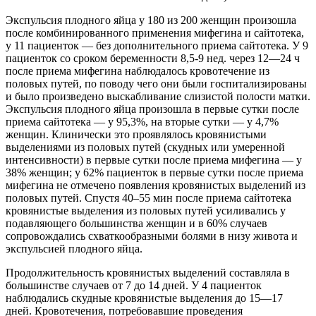
Экспульсия плодного яйца у 180 из 200 женщин произошла
после комбинированного применения мифегина и сайтотека,
у 11 пациенток — без дополнительного приема сайтотека. У 9
пациенток со сроком беременности 8,5-9 нед. через 12—24 ч
после приема мифегина наблюдалось кровотечение из
половых путей, по поводу чего они были госпитализированы
и было произведено выскабливание слизистой полости матки.
Экспульсия плодного яйца произошла в первые сутки после
приема сайтотека — у 95,3%, на вторые сутки — у 4,7%
женщин. Клинически это проявлялось кровянистыми
выделениями из половых путей (скудных или умеренной
интенсивности) в первые сутки после приема мифегина — у
38% женщин; у 62% пациенток в первые сутки после приема
мифегина не отмечено появления кровянистых выделений из
половых путей. Спустя 40–55 мин после приема сайтотека
кровянистые выделения из половых путей усиливались у
подавляющего большинства женщин и в 60% случаев
сопровождались схваткообразными болями в низу живота и
экспульсией плодного яйца.
Продолжительность кровянистых выделений составляла в
большинстве случаев от 7 до 14 дней. У 4 пациенток
наблюдались скудные кровянистые выделения до 15—17
дней. Кровотечения, потребовавшие проведения