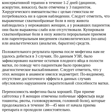
консервативной терапии в течение 1-2 дней (дицинон,
аскорутин, викасол), были отмечены у 3 пациенток.
Хирургического вмешательства с целью гемостаза не
потребовалось ни в одном наблюдении. Следует отметить, что
выраженные схваткообразные боли в низу живота
наблюдались у нерожавших женщин, а у рожавших пациенток
они были выражены слабо или отсутствовали. Купировали
схваткообразные боли в низу живота пероральным приемом
или парентеральным введением спазмолитических (но-шпа)
или анальгетических (анальгин, баралгин) средств.
Положительного результата приема после мифегина нам не
удалось добиться в 3 случаях. По данным УЗИ, было
зафиксировано наличие остатков плодного яйца в полости
матки, по поводу чего пациенткам было проведено
диагностическое выскабливание. Следует отметить, что у
этих женщин в анамнезе имелся эндометрит. По-видимому,
отсутствие достаточного эффекта в данных случаях
обусловлено нарушением сократительной способности матки.
Переносимость мифегина была хорошей. При приеме
сайтотека у 8 женщин отмечены побочные эффекты(в виде
тошноты, рвоты, головокружения, головной боли), которые
продолжались в течение 30—45 мин от начала приема
препарата и проходили самостоятельно.