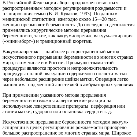
В Российской Федерации аборт продолжает оставаться
распространенным методом регулирования рождаемости и
планирования семьи (В. И. Кулаков, 1993). По данным
медицинской статистики, ежегодно около 15—20 тыс.
женщин прерывают беременность. До последнего десятилетия
применялись хирургические методы прерывания
беременности, такие, как вакуум-кюретаж, вакуум-аспирация
(«мини-аборт») и традиционный кюретаж.
Вакуум-кюретаж — наиболее распространенный метод
искусственного прерывания беременности во многих странах
мира, в том числе и в России. Преимуществами этой
процедуры являются простота и непродолжительность
процедуры полной эвакуации содержимого полости матки
через небольшое расширение шейки матки. Операция легко
выполнима под местной анестезией в амбулаторных условиях.
При применении указанного метода прерывания
беременности возможны аллергические реакции на
используемые лекарственные препараты, перфорация или
атония матки, судороги или остановка сердца и т. д.
Искусственное прерывание беременности методом вакуум-
аспирации в целях регулирования рождаемости приобрело
большое распространение во многих странах мира. Широкое