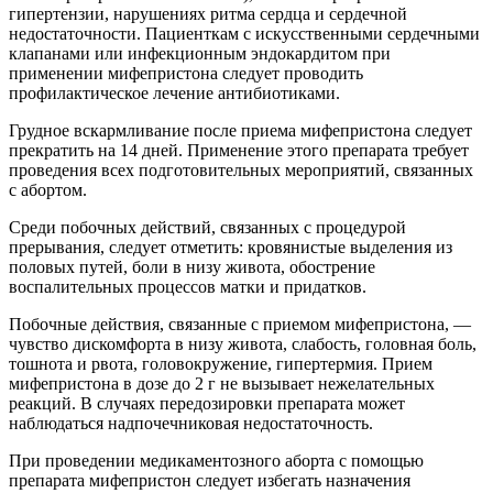
гипертензии, нарушениях ритма сердца и сердечной
недостаточности. Пациенткам с искусственными сердечными
клапанами или инфекционным эндокардитом при
применении мифепристона следует проводить
профилактическое лечение антибиотиками.
Грудное вскармливание после приема мифепристона следует
прекратить на 14 дней. Применение этого препарата требует
проведения всех подготовительных мероприятий, связанных
с абортом.
Среди побочных действий, связанных с процедурой
прерывания, следует отметить: кровянистые выделения из
половых путей, боли в низу живота, обострение
воспалительных процессов матки и придатков.
Побочные действия, связанные с приемом мифепристона, —
чувство дискомфорта в низу живота, слабость, головная боль,
тошнота и рвота, головокружение, гипертермия. Прием
мифепристона в дозе до 2 г не вызывает нежелательных
реакций. В случаях передозировки препарата может
наблюдаться надпочечниковая недостаточность.
При проведении медикаментозного аборта с помощью
препарата мифепристон следует избегать назначения