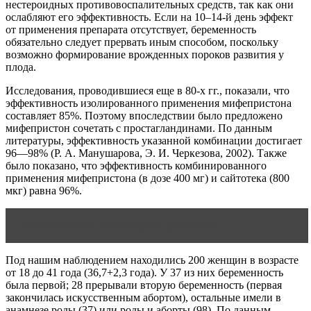
нестероидных противовоспалительных средств, так как они
ослабляют его эффективность. Если на 10–14-й день эффект
от применения препарата отсутствует, беременность
обязательно следует прервать иным способом, поскольку
возможно формирование врожденных пороков развития у
плода.
Исследования, проводившиеся еще в 80-х гг., показали, что
эффективность изолированного применения мифепристона
составляет 85%. Поэтому впоследствии было предложено
мифепристон сочетать с простагландинами. По данным
литературы, эффективность указанной комбинации достигает
96—98% (Р. А. Манушарова, Э. И. Черкезова, 2002). Также
было показано, что эффективность комбинированного
применения мифепристона (в дозе 400 мг) и сайтотека (800
мкг) равна 96%.
Читать статью
Уреаплазмоз у женщин
Под нашим наблюдением находились 200 женщин в возрасте
от 18 до 41 года (36,7+2,3 года). У 37 из них беременность
была первой; 28 прерывали вторую беременность (первая
закончилась искусственным абортом), остальные имели в
анамнезе роды (37) или роды и аборты (98). По данным