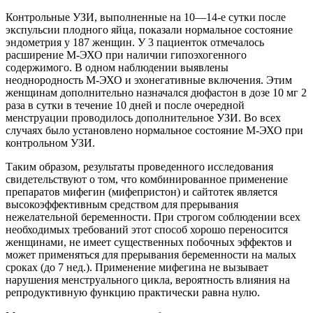
Контрольные УЗИ, выполненные на 10—14-е сутки после
экспульсии плодного яйца, показали нормальное состояние
эндометрия у 187 женщин. У 3 пациенток отмечалось
расширение М-ЭХО при наличии гипоэхогенного
содержимого. В одном наблюдении выявлены
неоднородность М-ЭХО и эхонегативные включения. Этим
женщинам дополнительно назначался дюфастон в дозе 10 мг 2
раза в сутки в течение 10 дней и после очередной
менструации проводилось дополнительное УЗИ. Во всех
случаях было установлено нормальное состояние М-ЭХО при
контрольном УЗИ.
Таким образом, результаты проведенного исследования
свидетельствуют о том, что комбинированное применение
препаратов мифегин (мифепристон) и сайтотек является
высокоэффективным средством для прерывания
нежелательной беременности. При строгом соблюдении всех
необходимых требований этот способ хорошо переносится
женщинами, не имеет существенных побочных эффектов и
может применяться для прерывания беременности на малых
сроках (до 7 нед.). Применение мифегина не вызывает
нарушения менструального цикла, вероятность влияния на
репродуктивную функцию практически равна нулю.