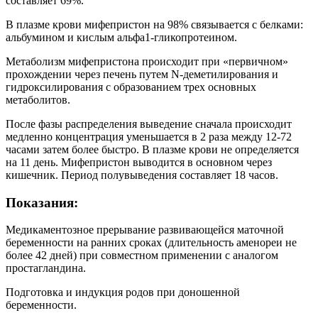
составляет 69%.
В плазме крови мифепристон на 98% связывается с белками:
альбумином и кислым альфа1-гликопротеином.
Метаболизм мифепристона происходит при «первичном»
прохождении через печень путем N-деметилирования и
гидроксилирования с образованием трех основных
метаболитов.
После фазы распределения выведение сначала происходит
медленно концентрация уменьшается в 2 раза между 12-72
часами затем более быстро. В плазме крови не определяется
на 11 день. Мифепристон выводится в основном через
кишечник. Период полувыведения составляет 18 часов.
Показания:
Медикаментозное прерывание развивающейся маточной
беременности на ранних сроках (длительность аменореи не
более 42 дней) при совместном применении с аналогом
простагландина.
Подготовка и индукция родов при доношенной
беременности.