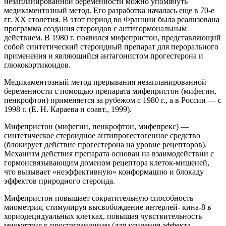
незапланированной беременности можно упомянуть
медикаментозный метод. Его разработка началась еще в 70-е
гг. ХХ столетия. В этот период во Франции была реализована
программа создания стероидов с антигормональным
действием. В 1980 г. появился мифепристон, представляющий
собой синтетический стероидный препарат для перорального
применения и являющийся антагонистом прогестерона и
глюкокортикоидов.
Медикаментозный метод прерывания незапланированной
беременности с помощью препарата мифепристон (мифегин,
пенкрофтон) применяется за рубежом с 1980 г., а в России — с
1998 г. (Е. Н. Караева и соавт., 1999).
Мифепристон (мифегин, пенкрофтон, мифепрекс) —
синтетическое стероидное антипрогестогенное средство
(блокирует действие прогестерона на уровне рецепторов).
Механизм действия препарата основан на взаимодействии с
гормонсвязывающим доменом рецептора клеток-мишеней,
что вызывает «неэффективную» конформацию и блокаду
эффектов природного стероида.
Мифепристон повышает сократительную способность
миометрия, стимулируя высвобождение интерлей- кина-8 в
хориодецидуальных клетках, повышая чувствительность
миометрия к простагландинам (для усиления эффекта